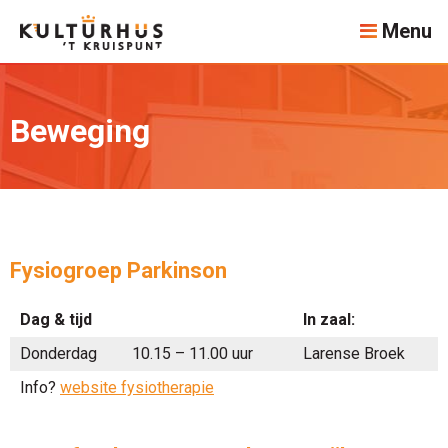
Menu
Beweging
Fysiogroep Parkinson
Dag & tijd
In zaal:
Donderdag
10.15 – 11.00 uur
Larense Broek
Info?
website fysiotherapie