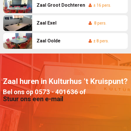
Zaal Groot Dochteren
± 16 pers.
Zaal Exel
8 pers.
Zaal Oolde
± 8 pers.
Zaal huren in Kulturhus ’t Kruispunt?
Bel ons op 0573 - 401636 of
Stuur ons een e-mail